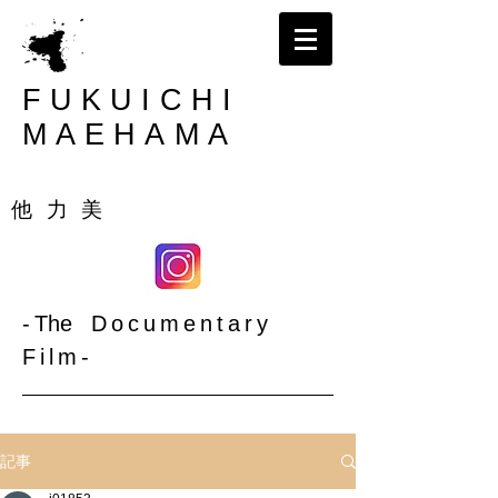
FUKUICHI
MAEHAMA
大阪 | 撮影｜ビデオカメラマン｜前濱福一
​他 力 美
-
The
Documentary
Film-​
記事