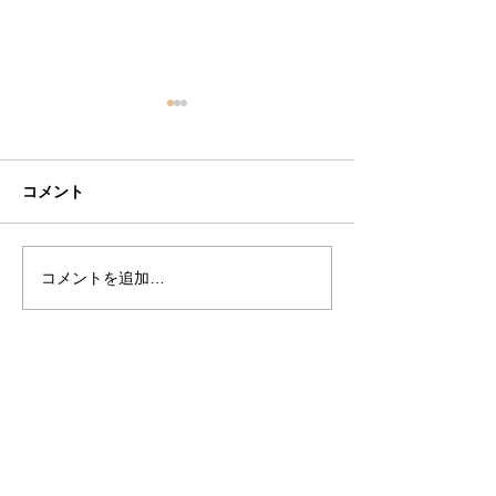
コメント
2024年 山下清の言葉
コメントを追加…
心の綺麗な人と
い。