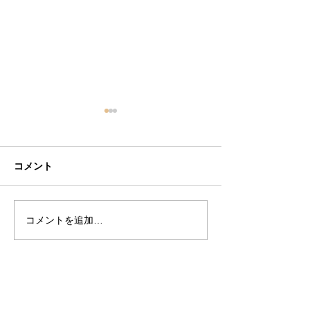
コメント
2024年 山下清の言葉
コメントを追加…
心の綺麗な人と
い。