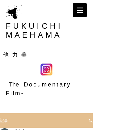
FUKUICHI
MAEHAMA
大阪 | 撮影｜ビデオカメラマン｜前濱福一
​他 力 美
-
The
Documentary
Film-​
記事