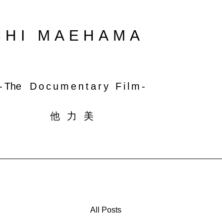
CHI MAEHAMA
 | 撮影｜ビデオカメラマン｜前濱福一
-
The
Documentary Film-​
​他 力 美
All Posts